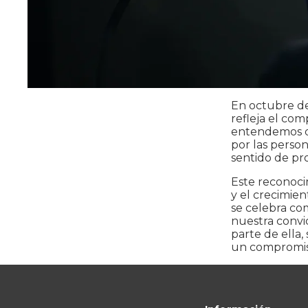
En octubre d
refleja el co
entendemos qu
por las person
sentido de pr
Este reconoci
y el crecimie
se celebra co
nuestra convi
parte de ella,
un compromiso