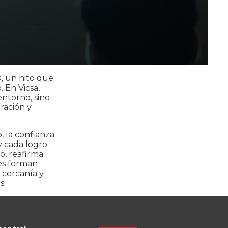
®
, un hito que
 En Vicsa,
entorno, sino
ración y
, la confianza
y cada logro
o, reafirma
es forman
 cercanía y
s.